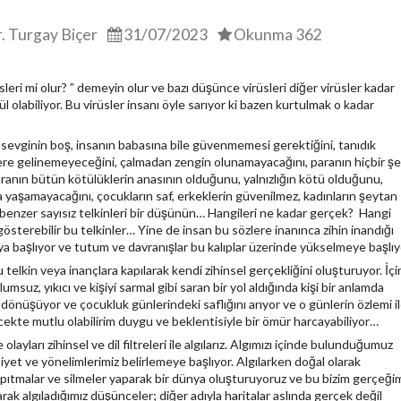
r. Turgay Biçer
31/07/2023
Okunma 362
eri mi olur? ” demeyin olur ve bazı düşünce virüsleri diğer virüsler kadar
ül olabiliyor. Bu virüsler insanı öyle sarıyor ki bazen kurtulmak o kadar
 sevginin boş, insanın babasına bile güvenmemesi gerektiğini, tanıdık
ere gelinemeyeceğini, çalmadan zengin olunamayacağını, paranın hiçbir ş
anın bütün kötülüklerin anasının olduğunu, yalnızlığın kötü olduğunu,
a yaşamayacağını, çocukların saf, erkeklerin güvenilmez, kadınların şeytan
enzer sayısız telkinleri bir düşünün… Hangileri ne kadar gerçek? Hangi
gösterebilir bu telkinler… Yine de insan bu sözlere inanınca zihin inandığı
 başlıyor ve tutum ve davranışlar bu kalıplar üzerinde yükselmeye başlı
telkin veya inançlara kapılarak kendi zihinsel gerçekliğini oluşturuyor. İç
umsuz, yıkıcı ve kişiyi sarmal gibi saran bir yol aldığında kişi bir anlamda
dönüşüyor ve çocukluk günlerindeki saflığını arıyor ve o günlerin özlemi i
ecekte mutlu olabilirim duygu ve beklentisiyle bir ömür harcayabiliyor…
olayları zihinsel ve dil filtreleri ile algılarız. Algımızı içinde bulunduğumuz
nsiyet ve yönelimlerimiz belirlemeye başlıyor. Algılarken doğal olarak
pıtmalar ve silmeler yaparak bir dünya oluşturuyoruz ve bu bizim gerçeği
rak algıladığımız düşünceler; diğer adıyla haritalar aslında gerçek değil