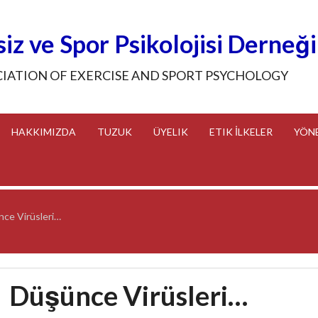
iz ve Spor Psikolojisi Derneği
CIATION OF EXERCISE AND SPORT PSYCHOLOGY
HAKKIMIZDA
TUZUK
ÜYELIK
ETIK İLKELER
YÖN
ce Virüsleri…
Düşünce Virüsleri…