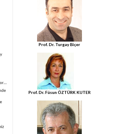
Prof. Dr. Turgay Biçer
ey
yor…
inde
Prof. Dr. Füsun ÖZTÜRK KUTER
le
miz