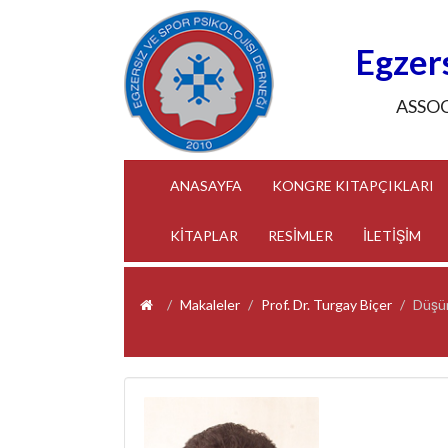
Egzers
ASSO
(CURRENT)
ANASAYFA
KONGRE KITAPÇIKLARI
KİTAPLAR
RESİMLER
İLETİŞİM
Makaleler
Prof. Dr. Turgay Biçer
Düşün