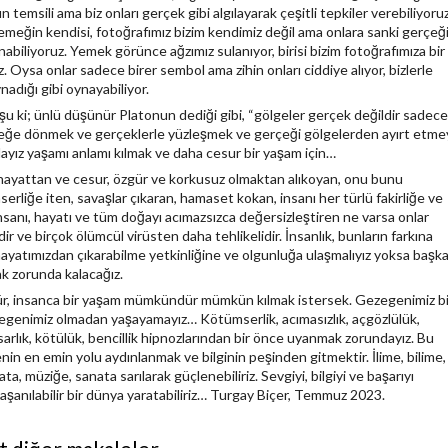
n temsili ama biz onları gerçek gibi algılayarak çeşitli tepkiler verebiliyoruz
ğin kendisi, fotoğrafımız bizim kendimiz değil ama onlara sanki gerçeğ
nabiliyoruz. Yemek görünce ağzımız sulanıyor, birisi bizim fotoğrafımıza bir
uz. Oysa onlar sadece birer sembol ama zihin onları ciddiye alıyor, bizlerle
nadığı gibi oynayabiliyor.
u ki; ünlü düşünür Platonun dediği gibi, “gölgeler gerçek değildir sadece
çeğe dönmek ve gerçeklerle yüzleşmek ve gerçeği gölgelerden ayırt etme
ız yaşamı anlamı kılmak ve daha cesur bir yaşam için…
, hayattan ve cesur, özgür ve korkusuz olmaktan alıkoyan, onu bunu
rliğe iten, savaşlar çıkaran, hamaset kokan, insanı her türlü fakirliğe ve
insanı, hayatı ve tüm doğayı acımazsızca değersizleştiren ne varsa onlar
ir ve birçok ölümcül virüsten daha tehlikelidir. İnsanlık, bunların farkına
 hayatımızdan çıkarabilme yetkinliğine ve olgunluğa ulaşmalıyız yoksa başk
k zorunda kalacağız.
ür, insanca bir yaşam mümkündür mümkün kılmak istersek. Gezegenimiz bi
egenimiz olmadan yaşayamayız… Kötümserlik, acımasızlık, açgözlülük,
sarlık, kötülük, bencillik hipnozlarından bir önce uyanmak zorundayız. Bu
nin en emin yolu aydınlanmak ve bilginin peşinden gitmektir. İlime, bilime,
ta, müziğe, sanata sarılarak güçlenebiliriz. Sevgiyi, bilgiyi ve başarıyı
aşanılabilir bir dünya yaratabiliriz… Turgay Biçer, Temmuz 2023.