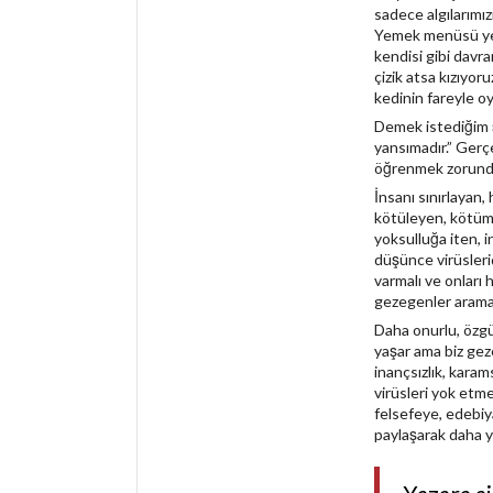
sadece algılarımızı
Yemek menüsü yeme
kendisi gibi davra
çizik atsa kızıyor
kedinin fareyle oy
Demek istediğim ş
yansımadır.” Ger
öğrenmek zorunday
İnsanı sınırlayan
kötüleyen, kötümse
yoksulluğa iten, 
düşünce virüslerid
varmalı ve onları
gezegenler arama
Daha onurlu, özg
yaşar ama biz gez
inançsızlık, karam
virüsleri yok etme
felsefeye, edebiya
paylaşarak daha y