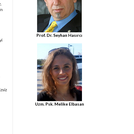
.
in
Prof. Dr. Seyhan Hasırcı
yi
a
zsiz
Uzm. Psk. Melike Elbasan