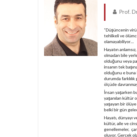
Prof. D
“Düşüncenin virüsl
tehlikeli ve ölümc
olamayabiliyor…
Hayatın anlamsız,
olmadan bile yerl
olduğunu veya par
insanın tek başın
olduğunu e buna b
durumda farklılık 
ölçüde davranmaya
İnsan yaşarken bu 
yaşanılan kültür ol
yaşayan bir ölüye 
belki bir gün gel
Hayatı, dünyayı ve 
kültür, aile ve ci
genellemeler, çar
oluyor. Gerçek ola