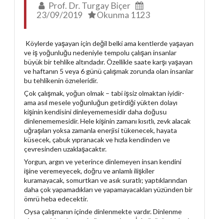
Prof. Dr. Turgay Biçer
23/09/2019
Okunma 1123
Köylerde yaşayan için değil belki ama kentlerde yaşayan
ve iş yoğunluğu nedeniyle tempolu çalışan insanlar
büyük bir tehlike altındadır. Özellikle saate karşı yaşayan
ve haftanın 5 veya 6 günü çalışmak zorunda olan insanlar
bu tehlikenin özneleridir.
Çok çalışmak, yoğun olmak – tabi işsiz olmaktan iyidir-
ama asıl mesele yoğunluğun getirdiği yükten dolayı
kişinin kendisini dinleyememesidir daha doğusu
dinlenememesidir. Hele kişinin zamanı kısıtlı, zevk alacak
uğraşıları yoksa zamanla enerjisi tükenecek, hayata
küsecek, çabuk yıpranacak ve hızla kendinden ve
çevresinden uzaklaşacaktır.
Yorgun, argın ve yeterince dinlemeyen insan kendini
işine veremeyecek, doğru ve anlamlı ilişkiler
kuramayacak, somurtkan ve asık suratlı; yaptıklarından
daha çok yapamadıkları ve yapamayacakları yüzünden bir
ömrü heba edecektir.
Oysa çalışmanın içinde dinlenmekte vardır. Dinlenme