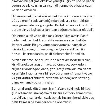
olmayan bir çalışma eksik ve yanlıştır. İşin özü de ne kadar
yoğun ve sıkı çalışmışsa insan dinlenme de o kadar uzun
ve derin olmalıdır.
Dinlenmemek; fedakârlık etmek bizde kutsanız ama insan
güç ve enerji toplayamadığından dolayı bir sonraki işe
veya güne daha yorgun gider. Bu tekrarlanırsa kronik bir
durum alır ve kişi yaptıklarından soğumaya kadar gidebilir.
Dinlenme aktif ve pasif olmak üzere ikiye ayrılır. Pasif
dinlenmek tembellik etmektir ve insanın tembelliğe
ihtiyacı vardır. Bir şey yapmadan yatmak, uyumak ve
miskinlik beden, ruh ve duygular için gereklidir. İşin
dozunu kaçırmadan bu pasif dinlenmeler önemlidir.
Aktif dinlenme ise adı üstünde bir takım hedefleri olan,
kişiyi harekete, araştırmaya, eğlenmeye, sevk eden
alışkanlıklardır. Spor, dans, gezi, araştırma, okuma, yarım
kalan işleri yapma, yeni bir şey öğrenme, sinema, tiyatro
vs gibi kültürel aktiviteler yapma, arkadaşlarla satranç,
dama oynamak bu sınıfa girer.
Bunun dışında düşünmek için inzivaya çekilmek, birkaç
gün ortamdan uzaklaşmakta bir tür aktif dinlenmedir ve
gereklidir. İnsanlardan uzaklaşmak, insanın kendisiyle baş
başa kalması da aynı derece de önemlidir.