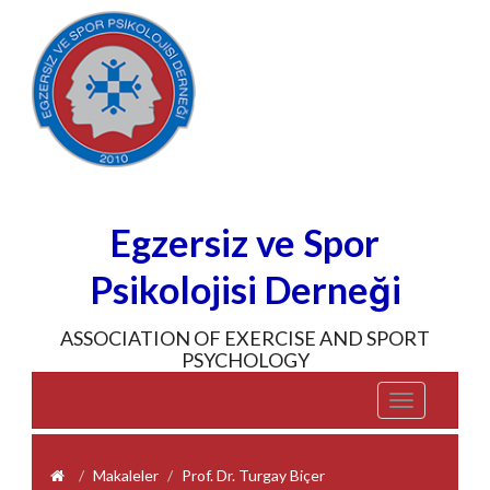
Egzersiz ve Spor
Psikolojisi Derneği
ASSOCIATION OF EXERCISE AND SPORT
PSYCHOLOGY
Toggle
navigation
Makaleler
Prof. Dr. Turgay Biçer