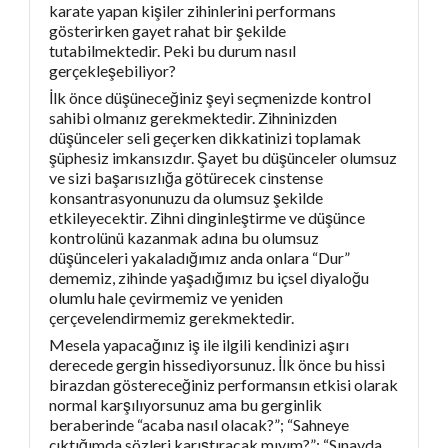
karate yapan kişiler zihinlerini performans
gösterirken gayet rahat bir şekilde
tutabilmektedir. Peki bu durum nasıl
gerçekleşebiliyor?
İlk önce düşüneceğiniz şeyi seçmenizde kontrol
sahibi olmanız gerekmektedir. Zihninizden
düşünceler seli geçerken dikkatinizi toplamak
şüphesiz imkansızdır. Şayet bu düşünceler olumsuz
ve sizi başarısızlığa götürecek cinstense
konsantrasyonunuzu da olumsuz şekilde
etkileyecektir. Zihni dinginleştirme ve düşünce
kontrolünü kazanmak adına bu olumsuz
düşünceleri yakaladığımız anda onlara “Dur”
dememiz, zihinde yaşadığımız bu içsel diyaloğu
olumlu hale çevirmemiz ve yeniden
çerçevelendirmemiz gerekmektedir.
Mesela yapacağınız iş ile ilgili kendinizi aşırı
derecede gergin hissediyorsunuz. İlk önce bu hissi
birazdan göstereceğiniz performansın etkisi olarak
normal karşılıyorsunuz ama bu gerginlik
beraberinde “acaba nasıl olacak?”; “Sahneye
çıktığımda sözleri karıştıracak mıyım?”; “Sınavda