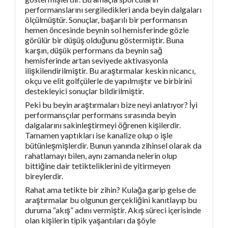
performanslarını sergiledikleri anda beyin dalgaları
ölçülmüştür. Sonuçlar, başarılı bir performansın
hemen öncesinde beynin sol hemisferinde gözle
görülür bir düşüş olduğunu göstermiştir. Buna
karşın, düşük performans da beynin sağ
hemisferinde artan seviyede aktivasyonla
ilişkilendirilmiştir. Bu araştırmalar keskin nicancı,
okçu ve elit golfçülerle de yapılmıştır ve birbirini
destekleyici sonuçlar bildirilmiştir.
Peki bu beyin araştırmaları bize neyi anlatıyor? İyi
performansçılar performans sırasında beyin
dalgalarını sakinleştirmeyi öğrenen kişilerdir.
Tamamen yaptıkları ise kanalize olup o işle
bütünleşmişlerdir. Bunun yanında zihinsel olarak da
rahatlamayı bilen, aynı zamanda nelerin olup
bittiğine dair tetikteliklerini de yitirmeyen
bireylerdir.
Rahat ama tetikte bir zihin? Kulağa garip gelse de
araştırmalar bu olgunun gerçekliğini kanıtlayıp bu
duruma “akış” adını vermiştir. Akış süreci içerisinde
olan kişilerin tipik yaşantıları da şöyle