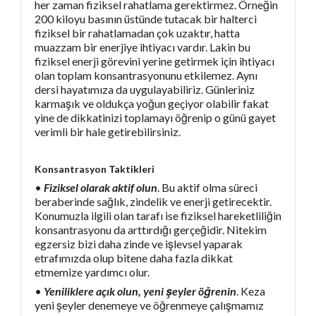
her zaman fiziksel rahatlama gerektirmez. Örneğin
200 kiloyu basının üstünde tutacak bir halterci
fiziksel bir rahatlamadan çok uzaktır, hatta
muazzam bir enerjiye ihtiyacı vardır. Lakin bu
fiziksel enerji görevini yerine getirmek için ihtiyacı
olan toplam konsantrasyonunu etkilemez. Aynı
dersi hayatımıza da uygulayabiliriz. Günleriniz
karmaşık ve oldukça yoğun geçiyor olabilir fakat
yine de dikkatinizi toplamayı öğrenip o günü gayet
verimli bir hale getirebilirsiniz.
Konsantrasyon Taktikleri
•
Fiziksel olarak aktif olun
. Bu aktif olma süreci
beraberinde sağlık, zindelik ve enerji getirecektir.
Konumuzla ilgili olan tarafı ise fiziksel hareketliliğin
konsantrasyonu da arttırdığı gerçeğidir. Nitekim
egzersiz bizi daha zinde ve işlevsel yaparak
etrafımızda olup bitene daha fazla dikkat
etmemize yardımcı olur.
•
Yeniliklere açık olun, yeni şeyler öğrenin
. Keza
yeni şeyler denemeye ve öğrenmeye çalışmamız