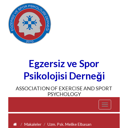
Egzersiz ve Spor
Psikolojisi Derneği
ASSOCIATION OF EXERCISE AND SPORT
PSYCHOLOGY
Toggle
navigation
Makaleler
Uzm. Psk. Melike Elbasan