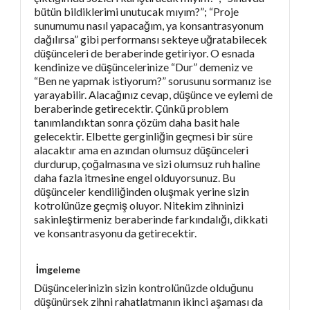
bütün bildiklerimi unutucak mıyım?”; “Proje
sunumumu nasıl yapacağım, ya konsantrasyonum
dağılırsa” gibi performansı sekteye uğratabilecek
düşünceleri de beraberinde getiriyor. O esnada
kendinize ve düşüncelerinize “Dur” demeniz ve
“Ben ne yapmak istiyorum?” sorusunu sormanız ise
yarayabilir. Alacağınız cevap, düşünce ve eylemi de
beraberinde getirecektir. Çünkü problem
tanımlandıktan sonra çözüm daha basit hale
gelecektir. Elbette gerginliğin geçmesi bir süre
alacaktır ama en azından olumsuz düşünceleri
durdurup, çoğalmasına ve sizi olumsuz ruh haline
daha fazla itmesine engel olduyorsunuz. Bu
düşünceler kendiliğinden oluşmak yerine sizin
kotrolünüze geçmiş oluyor. Nitekim zihninizi
sakinleştirmeniz beraberinde farkındalığı, dikkati
ve konsantrasyonu da getirecektir.
İmgeleme
Düşüncelerinizin sizin kontrolünüzde olduğunu
düşünürsek zihni rahatlatmanın ikinci aşaması da