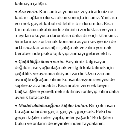
kalmaya çalışın.
•
Ara verin.
Konsantrasyonunuz veya iradeniz ne
kadar sağlam olursa olsun sonuçta insanız. Yani ara
vermek gayet kabul edilebilir bir durumdur. Kısa
bir molanın akabininde zihninizi zorluklara ve yeni
meydan okuyucu durumlara daha dirençli kilarsiniz.
Sınırlarınızı zorlamak konsantrasyon seviyenizi de
arttıracaktır ama aşırı çalışmak ve zihni yormak
beraberinde psikolojik yıpranmayı getirecektir.
•
Çeşitliliğe önem verin.
Beynimiz bilgisayar
değildir; ise yoğunlaşmak ve ilgili kalabilmek için
çeşitlilik ve uyarana ihtiyacı vardır. Uzun zaman
aynı işle uğraşan zihnin konsantrasyon seviyeside
suphesiz azalacaktır. Kısa aralar vererek beyni
başka işlere yöneltmek sıkılmayı önleyip zihni daha
uyanık tutacaktır.
•
Model alabileceğiniz kişiler bulun
. Bir çok insan
bu aşamalardan geçti, geçiyor, geçecek. Peki bu
geçen kişiler neler yaptı, neler yaşadı? Bu kişileri
bulun ve onların deneyimlerinden faydalanın.