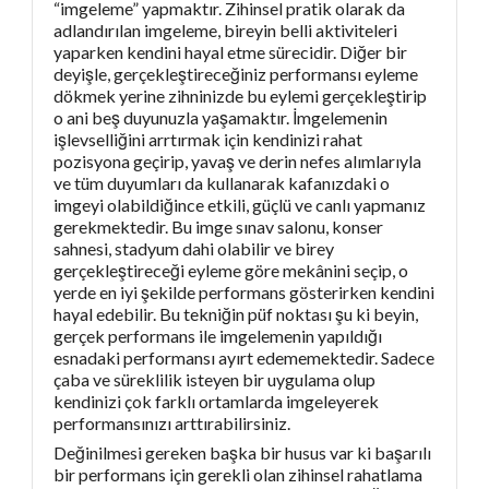
“imgeleme” yapmaktır. Zihinsel pratik olarak da
adlandırılan imgeleme, bireyin belli aktiviteleri
yaparken kendini hayal etme sürecidir. Diğer bir
deyişle, gerçekleştireceğiniz performansı eyleme
dökmek yerine zihninizde bu eylemi gerçekleştirip
o ani beş duyunuzla yaşamaktır. İmgelemenin
işlevselliğini arrtırmak için kendinizi rahat
pozisyona geçirip, yavaş ve derin nefes alımlarıyla
ve tüm duyumları da kullanarak kafanızdaki o
imgeyi olabildiğince etkili, güçlü ve canlı yapmanız
gerekmektedir. Bu imge sınav salonu, konser
sahnesi, stadyum dahi olabilir ve birey
gerçekleştireceği eyleme göre mekânini seçip, o
yerde en iyi şekilde performans gösterirken kendini
hayal edebilir. Bu tekniğin püf noktası şu ki beyin,
gerçek performans ile imgelemenin yapıldığı
esnadaki performansı ayırt edememektedir. Sadece
çaba ve süreklilik isteyen bir uygulama olup
kendinizi çok farklı ortamlarda imgeleyerek
performansınızı arttırabilirsiniz.
Değinilmesi gereken başka bir husus var ki başarılı
bir performans için gerekli olan zihinsel rahatlama