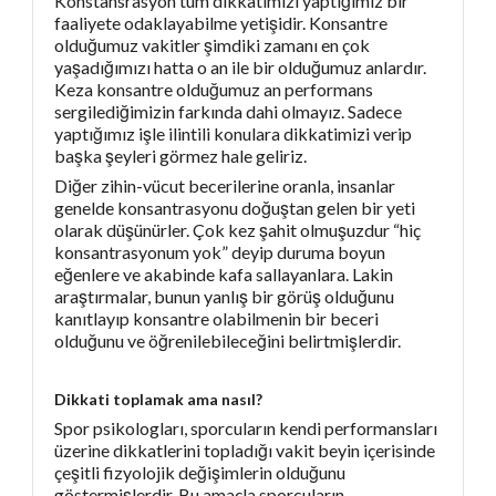
Konstansrasyon tüm dikkatimizi yaptığımız bir
faaliyete odaklayabilme yetişidir. Konsantre
olduğumuz vakitler şimdiki zamanı en çok
yaşadığımızı hatta o an ile bir olduğumuz anlardır.
Keza konsantre olduğumuz an performans
sergilediğimizin farkında dahi olmayız. Sadece
yaptığımız işle ilintili konulara dikkatimizi verip
başka şeyleri görmez hale geliriz.
Diğer zihin-vücut becerilerine oranla, insanlar
genelde konsantrasyonu doğuştan gelen bir yeti
olarak düşünürler. Çok kez şahit olmuşuzdur “hiç
konsantrasyonum yok” deyip duruma boyun
eğenlere ve akabinde kafa sallayanlara. Lakin
araştırmalar, bunun yanlış bir görüş olduğunu
kanıtlayıp konsantre olabilmenin bir beceri
olduğunu ve öğrenilebileceğini belirtmişlerdir.
Dikkati toplamak ama nasıl?
Spor psikologları, sporcuların kendi performansları
üzerine dikkatlerini topladığı vakit beyin içerisinde
çeşitli fizyolojik değişimlerin olduğunu
göstermişlerdir. Bu amaçla sporcuların