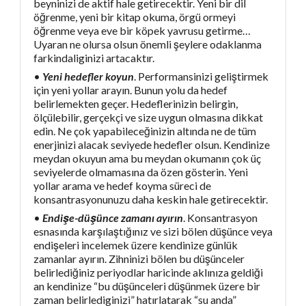
beyninizi de aktif hale getirecektir. Yeni bir dil
öğrenme, yeni bir kitap okuma, örgü ormeyi
öğrenme veya eve bir köpek yavrusu getirme…
Uyaran ne olursa olsun önemli şeylere odaklanma
farkindaliginizi artacaktır.
•
Yeni hedefler koyun
. Performansinizi geliştirmek
için yeni yollar arayın. Bunun yolu da hedef
belirlemekten geçer. Hedeflerinizin belirgin,
ölçülebilir, gerçekçi ve size uygun olmasına dikkat
edin. Ne çok yapabileceğinizin altında ne de tüm
enerjinizi alacak seviyede hedefler olsun. Kendinize
meydan okuyun ama bu meydan okumanın çok üç
seviyelerde olmamasına da özen gösterin. Yeni
yollar arama ve hedef koyma süreci de
konsantrasyonunuzu daha keskin hale getirecektir.
•
Endişe-düşünce zamanı ayırın
. Konsantrasyon
esnasında karşılaştığınız ve sizi bölen düşünce veya
endişeleri incelemek üzere kendinize günlük
zamanlar ayırın. Zihninizi bölen bu düşünceler
belirlediğiniz periyodlar haricinde aklınıza geldiği
an kendinize “bu düşünceleri düşünmek üzere bir
zaman belirlediginizi” hatırlatarak “su anda”