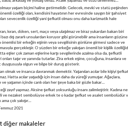
, baba, arkadaş ve yoldaş olmaz. Atalık yapamaz ve sözü dinlenmez…
i olmayı yaşam biçimi haline getirmelidir. Gelecek, mevki ve statü peşinden
 önemli özelliği olan, kendisini hayatının her evresinde saygın bir şahsiyet
lan sevecenlik özelliği yani şefkatli olması onu daha karizmatik hale
an, kıran, döken, sert, maço veya ulaşılmaz ve biraz yukardan bakan biri
 bazı dış zararlı unsulardan koruyor gibi görünebilir ama insanların gözüne
 önemlisi bir erkeğin eşinin veya sevgilisinin gönlüne girmesi sadece ve
masıyla gerçekleşir. O yüzden bir erkeğe yakışan önemli bir kişilik özelliğid
tta eşler çok zaman eşlerine karşı sevgilerinde azalma olsa da, şefkatli
eri onları taşır ve yanında tutarlar. Zira erkek eşine, çocuğuna, insanlara ve
t duygusuyla olgun ve bilge bir duruş gösterir.
an olmak ve insanca davranmak demektir. Yaşanılan acılar bile kişiyi şefkat
az. Hatta acılar yaşadığı için insan daha da yüreği yumuşar. Ağaçlara,
e ve yaşamın içinde canlı olan her şeye baka bir gözle bakar…
keği zayıf yapmaz. Aksine şefkat yoksunluğu insanı zalimleştirir. Kadına ne
ili ve nezaket sembolüyse erkek te o kadar şefkat ve asalet sembolüdür 
 ama çok yakışır…
 Temmuz 2021
it diğer makaleler