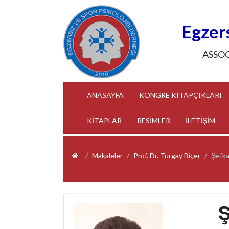
Egzers
ASSO
(CURRENT)
ANASAYFA
KONGRE KITAPÇIKLARI
KİTAPLAR
RESİMLER
İLETİŞİM
Makaleler
Prof. Dr. Turgay Biçer
Şefka
Ş