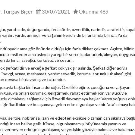
r. Turgay Biçer
30/07/2021
Okunma 489
tır, yaratıcıdır, doğurgandır, fedakârdır, özverilidir, narindir, zarafettir, kapal
ı vardır; yardır, annedir ve yaşamın kendisidir bir anlamda biliriz… Ya da
…
r dünyadır ama göz önünde olduğu için fazla dikkat çekmez. Açıktır, bilinir,
gücü temsil eder ama aslında yüreği bir serce kadar ürkek, alıngan, duygusal
n da kırıcı, savaşçı, korkusuz ve cesur…
k şefkatlidir ve erkeğe şefkat çok yakışır aslında. Şefkat diğer adıyla
e “sevgi, acıma, merhamet, yardımseverlik, koruma, sorumluluk alma” gibi
ran devasa bir davranış ve tutumdur.
usuyla başka bir insana dönüşür. Özellikle eşine, çocuğuna ve yaşayan
uygusuyla onları korumak, geliştirmek, rahat ettirmek için var gücüyle
tlu olmalarını sağlamak için özverili davranmaya başlar. Varını yoğunu onl
. Şefkatli olan ve bu aşamaya gelen erke olgunlaşır ve bir “ata” olmayı ha
ysa, sertse, nobransa, izan ve edepten eksikse o zaman can sıkmaya başl
ındığı insan haline gelir. Kimse, olgunlaşmamış, büyümemiş yaşının ve
ı vermeyen erkeğe olgunlaşmış ve yetişkin gözüyle bakmaz ve bakamaz