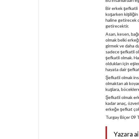
Bu insanlardan eş
Bir erkek şefkatl
koşarken kişiliğin
haline getirecek o
getirecektir.
Asan, kesen, bağır
olmak belki erkeği
girmek ve daha da
sadece şefkatli ol
şefkatli olmak. Ha
oldukları için eşl
hayata dair şefka
Şefkatli olmak ins
olmaktan alı koyam
kuşlara, böcekler
Şefkatli olmak er
kadar anaç, özver
erkeğe şefkat çok
Turgay Biçer 09
Yazara a