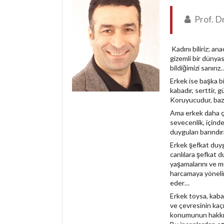
Prof. D
Kadını biliriz; anaç
gizemli bir dünyas
bildiğimizi sanırız
Erkek ise başka bi
kabadır, serttir, 
Koruyucudur, baze
Ama erkek daha ço
sevecenlik, içind
duyguları barındı
Erkek şefkat duyg
canlılara şefkat d
yaşamalarını ve mu
harcamaya yönelir
eder…
Erkek toysa, kaba
ve çevresinin kaç
konumunun hakkın