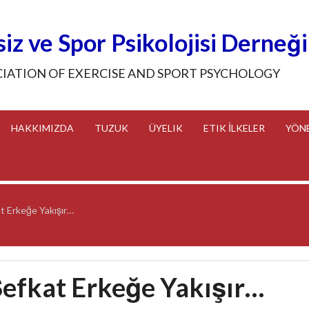
iz ve Spor Psikolojisi Derneği
CIATION OF EXERCISE AND SPORT PSYCHOLOGY
HAKKIMIZDA
TUZUK
ÜYELIK
ETIK İLKELER
YÖN
t Erkeğe Yakışır…
efkat Erkeğe Yakışır…