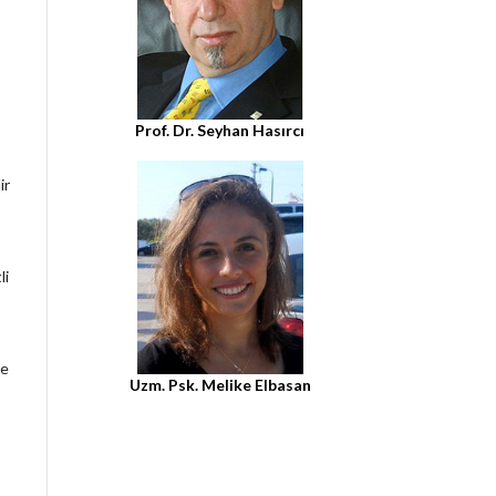
Prof. Dr. Seyhan Hasırcı
ir
li
ve
Uzm. Psk. Melike Elbasan