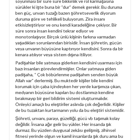
soyunması bir süre süre bıkkınlık ve rol karmaşasına
sürükler ki işte buna bir “dur” demek gerekir. Bu duruma
ben güç, unvan tuzağı bazen şöhretseverlik diyorum
duruma göre ve tehlikeli buluyorum. Zira insanı
etkisizleştiriyor ve onu kendi karadeliğine çekiyor. Bir
süre sonra insan kendini tekrar ediyor ve
monotonlaşıyor. Birçok ünlü kişinin farkına varmadan
yaşadıkları sorunlarından birisidir. İnsan şöhretin, gücün
veya unvanın büyüsüne kaptırıyor kendisini. Sonra da bir
kenara atılıyor veya sistem dışına itiliyor.
Padişahlar bile yatmaya giderken kendisini uyarması için
bazı insanları görevlendirmişler. Onlar yatmaya giden
padişaha, “ Çok böbürlenme padişahım senden büyük
Allah var” derlermiş. Bu muktedir kişiler bile kendini
korumak için çaba içindeyken her yerde karşımıza çıkan,
medyanın büyüsüne kapılan bu dostlarımızı kendine
bırakmayıp bir geri bildirim sistemi oluşturmalıdır.
Önleyici amaçlı bu eleştiriler aslında çok değerlidir. Kişiler
de bu tuzaktan kurtarmanın yolu da bu eleştiri sistemidir.
Şöhreti, unvanı, parayı, güzelliği, gücü vb taşımak kolay
değildir. İnsana ağır gelir bu yükler. Her insanda şık
durmaz. Bu yüzden duygusal zekâsı gelişmiş, zihinsel
fitnesi yerinde olgun ve kamil insanlarda şık duru ama bu