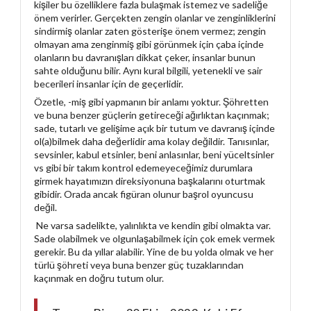
kişiler bu özelliklere fazla bulaşmak istemez ve sadeliğe
önem verirler. Gerçekten zengin olanlar ve zenginliklerini
sindirmiş olanlar zaten gösterişe önem vermez; zengin
olmayan ama zenginmiş gibi görünmek için çaba içinde
olanların bu davranışları dikkat çeker, insanlar bunun
sahte olduğunu bilir. Aynı kural bilgili, yetenekli ve sair
becerileri insanlar için de geçerlidir.
Özetle, -miş gibi yapmanın bir anlamı yoktur. Şöhretten
ve buna benzer güçlerin getireceği ağırlıktan kaçınmak;
sade, tutarlı ve gelişime açık bir tutum ve davranış içinde
ol(a)bilmek daha değerlidir ama kolay değildir. Tanısınlar,
sevsinler, kabul etsinler, beni anlasınlar, beni yüceltsinler
vs gibi bir takım kontrol edemeyeceğimiz durumlara
girmek hayatımızın direksiyonuna başkalarını oturtmak
gibidir. Orada ancak figüran olunur başrol oyuncusu
değil.
Ne varsa sadelikte, yalınlıkta ve kendin gibi olmakta var.
Sade olabilmek ve olgunlaşabilmek için çok emek vermek
gerekir. Bu da yıllar alabilir. Yine de bu yolda olmak ve her
türlü şöhreti veya buna benzer güç tuzaklarından
kaçınmak en doğru tutum olur.