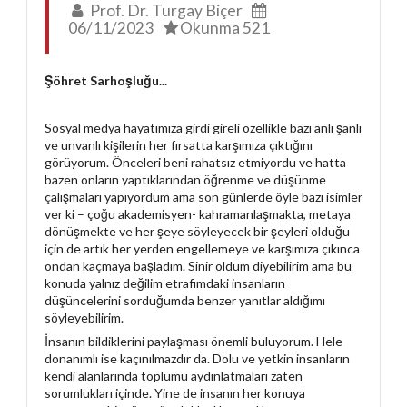
Prof. Dr. Turgay Biçer
06/11/2023
Okunma 521
Şöhret Sarhoşluğu...
Sosyal medya hayatımıza girdi gireli özellikle bazı anlı şanlı
ve unvanlı kişilerin her fırsatta karşımıza çıktığını
görüyorum. Önceleri beni rahatsız etmiyordu ve hatta
bazen onların yaptıklarından öğrenme ve düşünme
çalışmaları yapıyordum ama son günlerde öyle bazı isimler
ver ki – çoğu akademisyen- kahramanlaşmakta, metaya
dönüşmekte ve her şeye söyleyecek bir şeyleri olduğu
için de artık her yerden engellemeye ve karşımıza çıkınca
ondan kaçmaya başladım. Sinir oldum diyebilirim ama bu
konuda yalnız değilim etrafımdaki insanların
düşüncelerini sorduğumda benzer yanıtlar aldığımı
söyleyebilirim.
İnsanın bildiklerini paylaşması önemli buluyorum. Hele
donanımlı ise kaçınılmazdır da. Dolu ve yetkin insanların
kendi alanlarında toplumu aydınlatmaları zaten
sorumlukları içinde. Yine de insanın her konuya