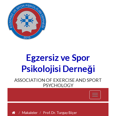
Egzersiz ve Spor
Psikolojisi Derneği
ASSOCIATION OF EXERCISE AND SPORT
PSYCHOLOGY
Toggle
navigation
Makaleler
Prof. Dr. Turgay Biçer