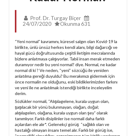
Prof. Dr. Turgay Biçer
24/07/2020
Okunma 631
“Yeni normal” kavramını, küresel salgın olan Kovid-19 la
birlikte, ünlü ünsüz herkes kendi alanı, bilgi dağarcığı ve
hayal gücü doğrultusunda çeşitli iletişim mecralarında
bizlere anlatmaya çalışıyorlar. Tabii insan merak etmeden
duramıyor nedir bu yeni normal? diye. Normal, ne kadar
normal di ki ? Ve neden, “yeni” sözcüğü ile yeniden
anlatılma gereği duyuldu? Bu merakımızı gidermek için
önce normalin ne olduğunu, eski bildiklerimizden farkını
ve yeni ile ne anlatılmak istendiği birlikte inceleyelim
derim.
Sözlükler normali, “Alışılagelene, kurala uygun olan,
şaşılacak bir yönü bulunmayan, olağan, doğal;
alışılagelen, olağana, kurala uygun olan şey” olarak
tanımlıyor. Farklı disiplinler ise normali daha farklı
açılardan ele alır*. Gelenekçi görüş “sağlıklı olan ve
hastalığı olmayan insanı temel alır. Farklı bir görüş ise,
“normalliği olmadığını, organizmanın tüm kişilik yapılarının