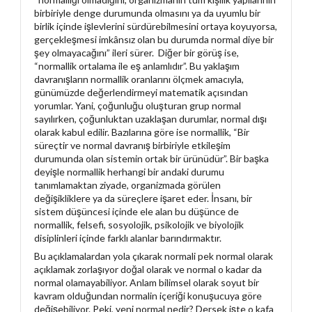
birbiriyle denge durumunda olmasını ya da uyumlu bir
birlik içinde işlevlerini sürdürebilmesini ortaya koyuyorsa,
gerçekleşmesi imkânsız olan bu durumda normal diye bir
şey olmayacağını” ileri sürer. Diğer bir görüş ise,
“normallik ortalama ile eş anlamlıdır”. Bu yaklaşım
davranışların normallik oranlarını ölçmek amacıyla,
günümüzde değerlendirmeyi matematik açısından
yorumlar. Yani, çoğunluğu oluşturan grup normal
sayılırken, çoğunluktan uzaklaşan durumlar, normal dışı
olarak kabul edilir. Bazılarına göre ise normallik, “Bir
süreçtir ve normal davranış birbiriyle etkileşim
durumunda olan sistemin ortak bir ürünüdür”. Bir başka
deyişle normallik herhangi bir andaki durumu
tanımlamaktan ziyade, organizmada görülen
değişikliklere ya da süreçlere işaret eder. İnsanı, bir
sistem düşüncesi içinde ele alan bu düşünce de
normallik, felsefi, sosyolojik, psikolojik ve biyolojik
disiplinleri içinde farklı alanlar barındırmaktır.
Bu açıklamalardan yola çıkarak normali pek normal olarak
açıklamak zorlaşıyor doğal olarak ve normal o kadar da
normal olamayabiliyor. Anlam bilimsel olarak soyut bir
kavram olduğundan normalin içeriği konuşucuya göre
değişebiliyor. Peki, yeni normal nedir? Dersek işte o kafa