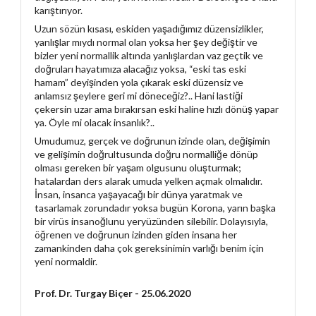
karıştırıyor.
Uzun sözün kısası, eskiden yaşadığımız düzensizlikler,
yanlışlar mıydı normal olan yoksa her şey değiştir ve
bizler yeni normallik altında yanlışlardan vaz geçtik ve
doğruları hayatımıza alacağız yoksa, “eski tas eski
hamam” deyişinden yola çıkarak eski düzensiz ve
anlamsız şeylere geri mi döneceğiz?.. Hani lastiği
çekersin uzar ama bırakırsan eski haline hızlı dönüş yapar
ya. Öyle mi olacak insanlık?..
Umudumuz, gerçek ve doğrunun izinde olan, değişimin
ve gelişimin doğrultusunda doğru normalliğe dönüp
olması gereken bir yaşam olgusunu oluşturmak;
hatalardan ders alarak umuda yelken açmak olmalıdır.
İnsan, insanca yaşayacağı bir dünya yaratmak ve
tasarlamak zorundadır yoksa bugün Korona, yarın başka
bir virüs insanoğlunu yeryüzünden silebilir. Dolayısıyla,
öğrenen ve doğrunun izinden giden insana her
zamankinden daha çok gereksinimin varlığı benim için
yeni normaldir.
Prof. Dr. Turgay Biçer - 25.06.2020