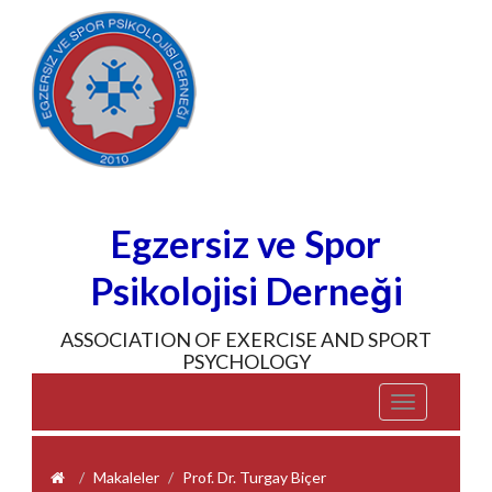
Egzersiz ve Spor
Psikolojisi Derneği
ASSOCIATION OF EXERCISE AND SPORT
PSYCHOLOGY
Toggle
navigation
Makaleler
Prof. Dr. Turgay Biçer